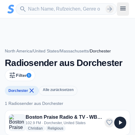
Zum Hauptinhalt springen
Sender suchen
menu
search
arrow_forward
North America
/
United States
/
Massachusetts
/
Dorchester
Radiosender aus Dorchester
tune
Filter
1
close
Alle zurücksetzen
Dorchester
1 Radiosender aus Dorchester
1 Radiosender aus Dorchester
Boston Praise Radio & TV - WBPG-LP
favorite
play_arrow
102.9 FM · Dorchester, United States
radio stations
radio stations
Christian
Religious