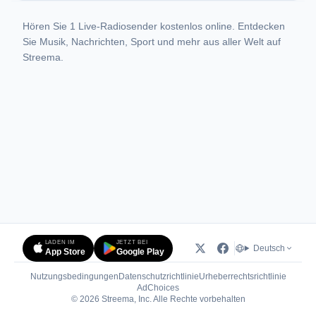
Hören Sie 1 Live-Radiosender kostenlos online. Entdecken
Sie Musik, Nachrichten, Sport und mehr aus aller Welt auf
Streema.
LADEN IM
JETZT BEI
Deutsch
App Store
Google Play
Nutzungsbedingungen
Datenschutzrichtlinie
Urheberrechtsrichtlinie
(öffnet in neuem Tab)
AdChoices
© 2026 Streema, Inc. Alle Rechte vorbehalten