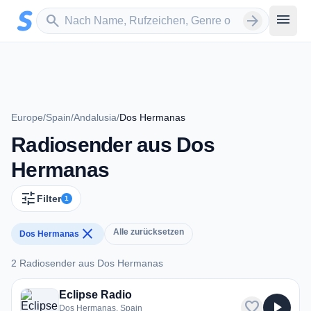
Zum Hauptinhalt springen
Sender suchen
menu
search
arrow_forward
Europe
/
Spain
/
Andalusia
/
Dos Hermanas
Radiosender aus Dos
Hermanas
tune
Filter
1
close
Alle zurücksetzen
Dos Hermanas
2 Radiosender aus Dos Hermanas
2 Radiosender aus Dos Hermanas
Eclipse Radio
favorite
play_arrow
Dos Hermanas, Spain