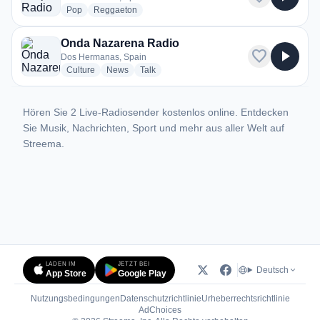
radio stations
radio stations
Pop
Reggaeton
Onda Nazarena Radio
favorite
play_arrow
Dos Hermanas, Spain
radio stations
radio stations
radio stations
Culture
News
Talk
Hören Sie 2 Live-Radiosender kostenlos online. Entdecken
Sie Musik, Nachrichten, Sport und mehr aus aller Welt auf
Streema.
LADEN IM
JETZT BEI
Deutsch
App Store
Google Play
Nutzungsbedingungen
Datenschutzrichtlinie
Urheberrechtsrichtlinie
(öffnet in neuem Tab)
AdChoices