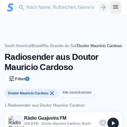
Zum Hauptinhalt springen
Sender suchen
menu
search
arrow_forward
South America
/
Brazil
/
Rio Grande do Sul
/
Doutor Mauricio Cardoso
Radiosender aus Doutor
Mauricio Cardoso
tune
Filter
1
close
Alle zurücksetzen
Doutor Mauricio Cardoso
1 Radiosender aus Doutor Mauricio Cardoso
1 Radiosender aus Doutor Mauricio Cardoso
Rádio Guajuvira FM
favorite
play_arrow
104.9 FM · Doutor Mauricio Cardoso, Brazil