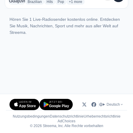
radio stations
radio stations
radio stations
more genres for Rádio Guajuvira FM
Brazilian
Hits
Pop
+1
more
Hören Sie 1 Live-Radiosender kostenlos online. Entdecken
Sie Musik, Nachrichten, Sport und mehr aus aller Welt auf
Streema.
LADEN IM
JETZT BEI
Deutsch
App Store
Google Play
Nutzungsbedingungen
Datenschutzrichtlinie
Urheberrechtsrichtlinie
(öffnet in neuem Tab)
AdChoices
© 2026 Streema, Inc. Alle Rechte vorbehalten