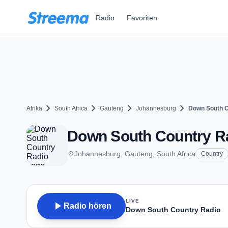
Zum Hauptinhalt springen
Radio
Favoriten
chevron_right
chevron_right
chevron_right
chevron_right
Afrika
South Africa
Gauteng
Johannesburg
Down South C
Down South Country R
place
Johannesburg, Gauteng, South Africa
Country
LIVE
play_arrow
Radio hören
Down South Country Radio