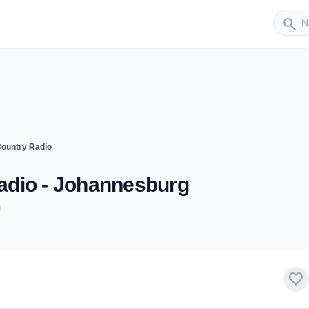
Sender
search
ountry Radio
adio - Johannesburg
favorite