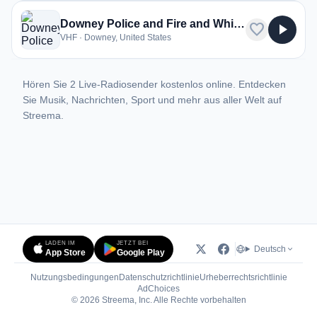
Downey Police and Fire and Whittier Police
favorite
play_arrow
VHF · Downey, United States
Hören Sie 2 Live-Radiosender kostenlos online. Entdecken
Sie Musik, Nachrichten, Sport und mehr aus aller Welt auf
Streema.
LADEN IM
JETZT BEI
Deutsch
App Store
Google Play
Nutzungsbedingungen
Datenschutzrichtlinie
Urheberrechtsrichtlinie
(öffnet in neuem Tab)
AdChoices
© 2026 Streema, Inc. Alle Rechte vorbehalten