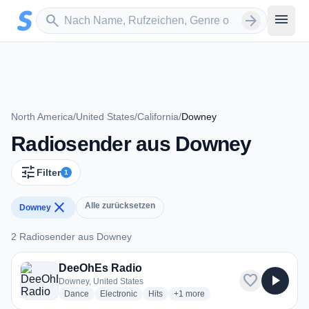
Zum Hauptinhalt springen
Sender suchen
menu
search
arrow_forward
North America
/
United States
/
California
/
Downey
Radiosender aus Downey
tune
Filter
1
close
Alle zurücksetzen
Downey
2 Radiosender aus Downey
2 Radiosender aus Downey
DeeOhEs Radio
favorite
play_arrow
Downey, United States
radio stations
radio stations
radio stations
more genres for DeeOhEs Radio
Dance
Electronic
Hits
+1
more