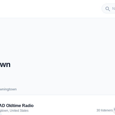
Sender
search
own
owningtown
 Downingtown
D Oldtime Radio
f
30 listeners
town, United States