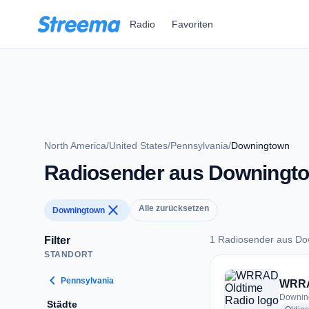
Zum Hauptinhalt springen
Radio
Favoriten
North America
/
United States
/
Pennsylvania
/
Downingtown
Radiosender aus Downingt
close
Alle zurücksetzen
Downingtown
1 Radiosender aus D
Filter
STANDORT
1 Radiosender aus
chevron_left
Pennsylvania
WRRA
Downing
Städte