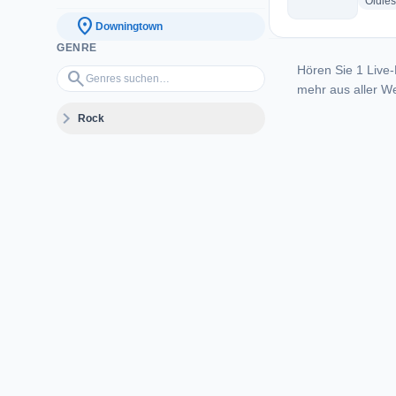
Oldies
location_on
Downingtown
GENRE
Hören Sie 1 Live-
Genres suchen…
search
mehr aus aller We
expand_more
Rock