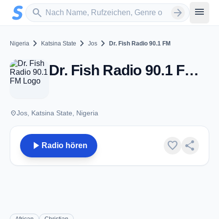
Zum Hauptinhalt springen
Sender suchen
menu
search
arrow_forward
chevron_right
chevron_right
chevron_right
Nigeria
Katsina State
Jos
Dr. Fish Radio 90.1 FM
Dr. Fish Radio 90.1 FM - FM 90.1 - Jos
place
Jos, Katsina State, Nigeria
play_arrow
favorite
share
Radio hören