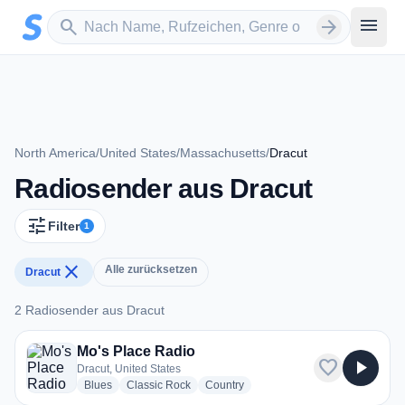
Zum Hauptinhalt springen
Sender suchen
menu
search
arrow_forward
North America
/
United States
/
Massachusetts
/
Dracut
Radiosender aus Dracut
tune
Filter
1
close
Alle zurücksetzen
Dracut
2 Radiosender aus Dracut
2 Radiosender aus Dracut
Mo's Place Radio
favorite
play_arrow
Dracut, United States
radio stations
radio stations
radio stations
Blues
Classic Rock
Country