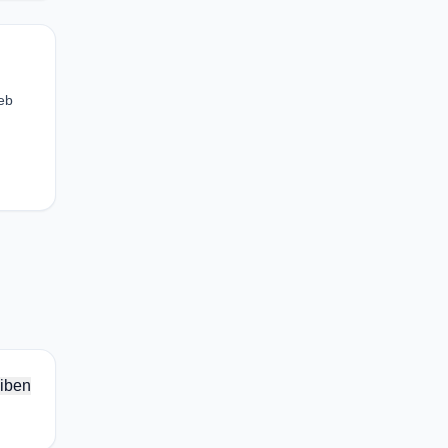
eb
iben