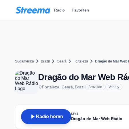
Zum Hauptinhalt springen
Radio
Favoriten
chevron_right
chevron_right
chevron_right
chevron_right
Südamerika
Brazil
Ceará
Fortaleza
Dragão do Mar Web 
Dragão do Mar Web Rád
place
Fortaleza, Ceará, Brazil
Brazilian
Variety
LIVE
play_arrow
Radio hören
Dragão do Mar Web Rádio