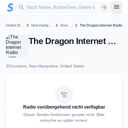
Zum Hauptinhalt springen
Sender suchen
menu
search
arrow_forward
chevron_right
chevron_right
chevron_right
United States
New Hampshire
Groveton
The Dragon Internet Radio
The Dragon Internet Radio - Groveton, NH
place
Groveton, New Hampshire, United States
wifi_off
Radio vorübergehend nicht verfügbar
Dieser Sender funktioniert gerade nicht. Bitte
versuche es später erneut.