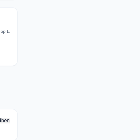
Hop E
iben