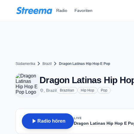
Zum Hauptinhalt springen
Radio
Favoriten
chevron_right
chevron_right
Südamerika
Brazil
Dragon Latinas Hip Hop E Pop
Dragon Latinas Hip Ho
place
, Brazil
Brazilian
Hip Hop
Pop
LIVE
play_arrow
Radio hören
Dragon Latinas Hip Hop E Po