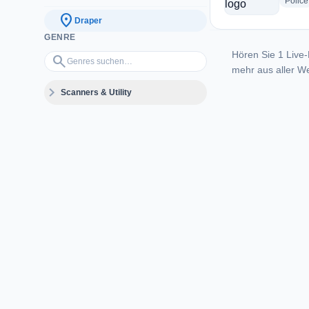
Police
location_on
Draper
GENRE
Hören Sie 1 Live-
Genres suchen…
search
mehr aus aller We
expand_more
Scanners & Utility