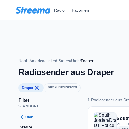
Zum Hauptinhalt springen
Radio
Favoriten
North America
/
United States
/
Utah
/
Draper
Radiosender aus Draper
close
Alle zurücksetzen
Draper
1 Radiosender aus Dr
Filter
STANDORT
1 Radiosender aus 
chevron_left
Utah
South
VHF · D
Städte