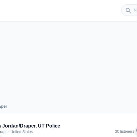
Sender
search
aper
Draper
 Jordan/Draper, UT Police
f
30 listeners
raper, United States