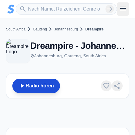
Zum Hauptinhalt springen
Sender suchen
menu
search
arrow_forward
chevron_right
chevron_right
chevron_right
South Africa
Gauteng
Johannesburg
Dreampire
Dreampire - Johannesburg
place
Johannesburg, Gauteng, South Africa
play_arrow
favorite
share
Radio hören