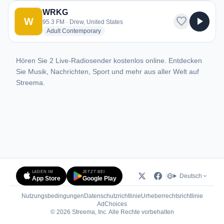
WRKG
favorite
play_arrow
W
95.3 FM · Drew, United States
radio stations
Adult Contemporary
Hören Sie 2 Live-Radiosender kostenlos online. Entdecken
Sie Musik, Nachrichten, Sport und mehr aus aller Welt auf
Streema.
LADEN IM
JETZT BEI
Deutsch
App Store
Google Play
Nutzungsbedingungen
Datenschutzrichtlinie
Urheberrechtsrichtlinie
(öffnet in neuem Tab)
AdChoices
© 2026 Streema, Inc. Alle Rechte vorbehalten