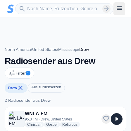
Zum Hauptinhalt springen
Sender suchen
menu
search
arrow_forward
North America
/
United States
/
Mississippi
/
Drew
Radiosender aus Drew
tune
Filter
1
close
Alle zurücksetzen
Drew
2 Radiosender aus Drew
2 Radiosender aus Drew
WNLA-FM
favorite
play_arrow
95.3 FM · Drew, United States
radio stations
radio stations
radio stations
Christian
Gospel
Religious