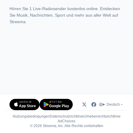
Hören Sie 1 Live-Radiosender kostenlos online. Entdecken
Sie Musik, Nachrichten, Sport und mehr aus aller Welt auf
Streema.
LADEN IM
JETZT BEI
Deutsch
App Store
Google Play
Nutzungsbedingungen
Datenschutzrichtlinie
Urheberrechtsrichtlinie
(öffnet in neuem Tab)
AdChoices
© 2026 Streema, Inc. Alle Rechte vorbehalten