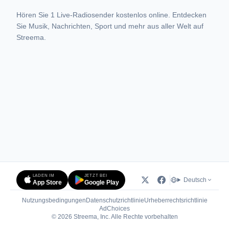
Hören Sie 1 Live-Radiosender kostenlos online. Entdecken
Sie Musik, Nachrichten, Sport und mehr aus aller Welt auf
Streema.
LADEN IM
JETZT BEI
Deutsch
App Store
Google Play
Nutzungsbedingungen
Datenschutzrichtlinie
Urheberrechtsrichtlinie
(öffnet in neuem Tab)
AdChoices
© 2026 Streema, Inc. Alle Rechte vorbehalten