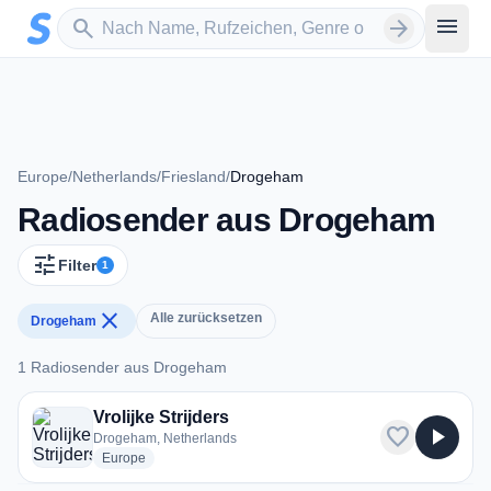
Zum Hauptinhalt springen
Sender suchen
menu
search
arrow_forward
Europe
/
Netherlands
/
Friesland
/
Drogeham
Radiosender aus Drogeham
tune
Filter
1
close
Alle zurücksetzen
Drogeham
1 Radiosender aus Drogeham
1 Radiosender aus Drogeham
Vrolijke Strijders
favorite
play_arrow
Drogeham, Netherlands
radio stations
Europe