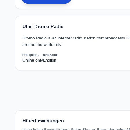
Über Dromo Radio
Dromo Radio is an internet radio station that broadcasts G
around the world hits.
FREQUENZ
SPRACHE
Online only
English
Hörerbewertungen
Noch keine Bewertungen. Seien Sie der Erste, der seine Me