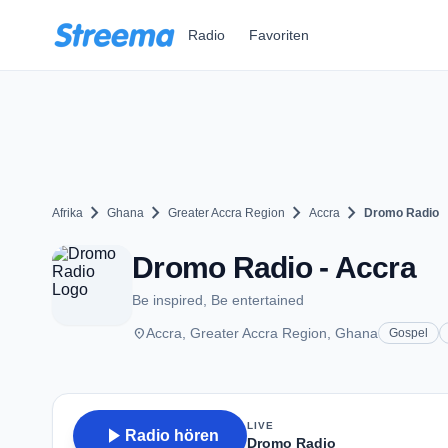
Zum Hauptinhalt springen
Radio
Favoriten
chevron_right
chevron_right
chevron_right
chevron_right
Afrika
Ghana
Greater Accra Region
Accra
Dromo Radio
Dromo Radio - Accra
Be inspired, Be entertained
place
Accra, Greater Accra Region, Ghana
Gospel
LIVE
play_arrow
Radio hören
Dromo Radio