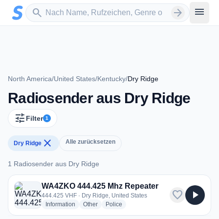
Zum Hauptinhalt springen
Sender suchen
menu
search
arrow_forward
North America
/
United States
/
Kentucky
/
Dry Ridge
Radiosender aus Dry Ridge
tune
Filter
1
close
Alle zurücksetzen
Dry Ridge
1 Radiosender aus Dry Ridge
1 Radiosender aus Dry Ridge
WA4ZKO 444.425 Mhz Repeater
favorite
play_arrow
444.425 VHF · Dry Ridge, United States
radio stations
radio stations
radio stations
Information
Other
Police