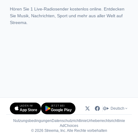
Hören Sie 1 Live-Radiosender kostenlos online. Entdecken
Sie Musik, Nachrichten, Sport und mehr aus aller Welt auf
Streema.
LADEN IM
JETZT BEI
Deutsch
App Store
Google Play
Nutzungsbedingungen
Datenschutzrichtlinie
Urheberrechtsrichtlinie
(öffnet in neuem Tab)
AdChoices
© 2026 Streema, Inc. Alle Rechte vorbehalten