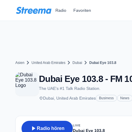
Zum Hauptinhalt springen
Radio
Favoriten
chevron_right
chevron_right
chevron_right
Asien
United Arab Emirates
Dubai
Dubai Eye 103.8
Dubai Eye 103.8 - FM 10
The UAE's #1 Talk Radio Station.
place
Dubai, United Arab Emirates
Business
News
LIVE
play_arrow
Radio hören
Dubai Eye 103.8