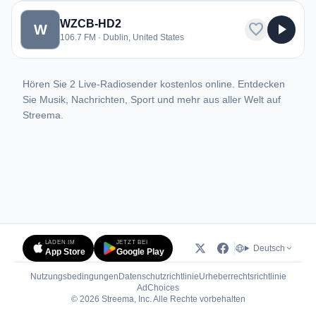
WZCB-HD2
favorite
play_arrow
W
106.7 FM · Dublin, United States
Hören Sie 2 Live-Radiosender kostenlos online. Entdecken
Sie Musik, Nachrichten, Sport und mehr aus aller Welt auf
Streema.
LADEN IM
JETZT BEI
Deutsch
App Store
Google Play
Nutzungsbedingungen
Datenschutzrichtlinie
Urheberrechtsrichtlinie
(öffnet in neuem Tab)
AdChoices
© 2026 Streema, Inc. Alle Rechte vorbehalten