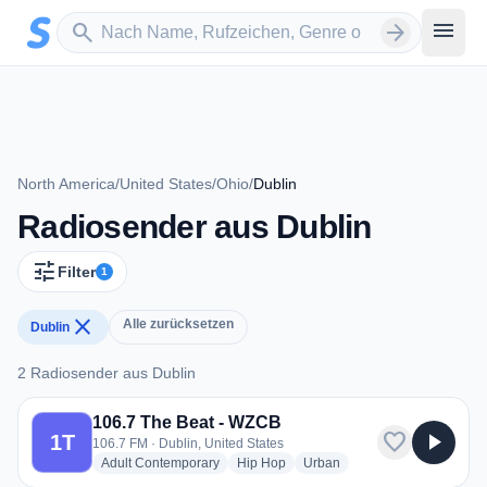
Zum Hauptinhalt springen
Sender suchen
menu
search
arrow_forward
North America
/
United States
/
Ohio
/
Dublin
Radiosender aus Dublin
tune
Filter
1
close
Alle zurücksetzen
Dublin
2 Radiosender aus Dublin
2 Radiosender aus Dublin
106.7 The Beat - WZCB
favorite
play_arrow
1T
106.7 FM · Dublin, United States
radio stations
radio stations
radio stations
Adult Contemporary
Hip Hop
Urban