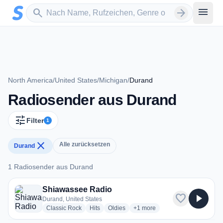
Zum Hauptinhalt springen
Sender suchen
menu
search
arrow_forward
North America
/
United States
/
Michigan
/
Durand
Radiosender aus Durand
tune
Filter
1
close
Alle zurücksetzen
Durand
1 Radiosender aus Durand
1 Radiosender aus Durand
Shiawassee Radio
favorite
play_arrow
Durand, United States
radio stations
radio stations
radio stations
more genres for Shiawassee 
Classic Rock
Hits
Oldies
+1
more