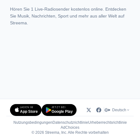
Hören Sie 1 Live-Radiosender kostenlos online. Entdecken
Sie Musik, Nachrichten, Sport und mehr aus aller Welt auf
Streema.
LADEN IM
JETZT BEI
Deutsch
App Store
Google Play
Nutzungsbedingungen
Datenschutzrichtlinie
Urheberrechtsrichtlinie
(öffnet in neuem Tab)
AdChoices
© 2026 Streema, Inc. Alle Rechte vorbehalten