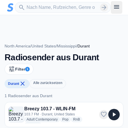
Zum Hauptinhalt springen
Sender suchen
menu
search
arrow_forward
North America
/
United States
/
Mississippi
/
Durant
Radiosender aus Durant
tune
Filter
1
close
Alle zurücksetzen
Durant
1 Radiosender aus Durant
1 Radiosender aus Durant
Breezy 103.7 - WLIN-FM
favorite
play_arrow
103.7 FM · Durant, United States
radio stations
radio stations
radio stations
Adult Contemporary
Pop
RnB
more genres for Breezy 103.7 - WLIN-FM
+1
more