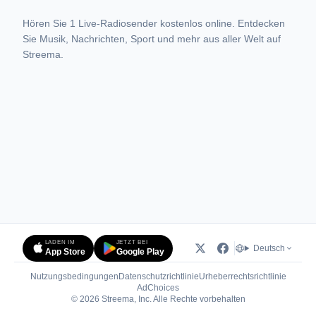
Hören Sie 1 Live-Radiosender kostenlos online. Entdecken
Sie Musik, Nachrichten, Sport und mehr aus aller Welt auf
Streema.
LADEN IM
JETZT BEI
Deutsch
App Store
Google Play
Nutzungsbedingungen
Datenschutzrichtlinie
Urheberrechtsrichtlinie
(öffnet in neuem Tab)
AdChoices
© 2026 Streema, Inc. Alle Rechte vorbehalten