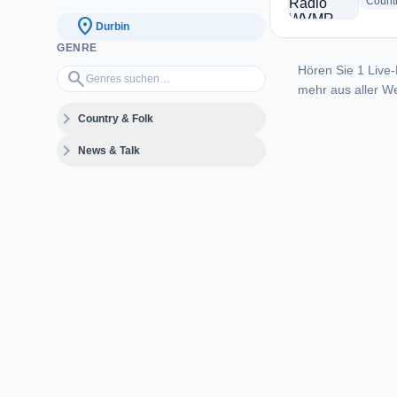
Count
location_on
Durbin
GENRE
Hören Sie 1 Live-
Genres suchen…
search
mehr aus aller We
expand_more
Country & Folk
expand_more
News & Talk