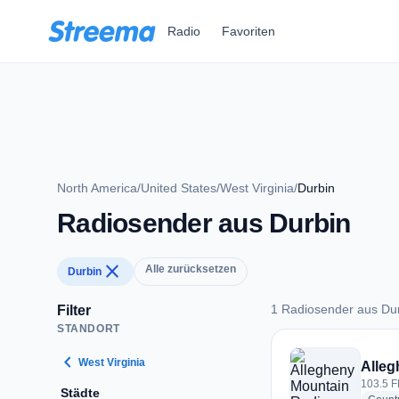
Zum Hauptinhalt springen
Radio
Favoriten
North America
/
United States
/
West Virginia
/
Durbin
Radiosender aus Durbin
close
Alle zurücksetzen
Durbin
1 Radiosender aus Du
Filter
STANDORT
1 Radiosender aus 
chevron_left
West Virginia
Alle
103.5 F
Städte