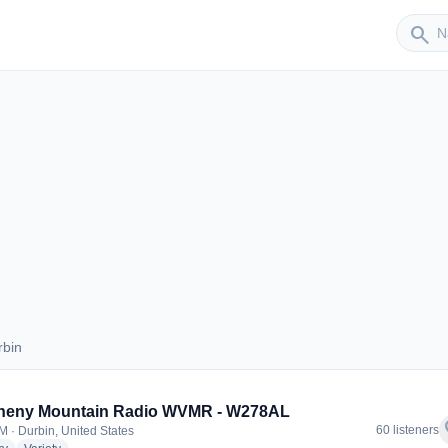
Sender
search
rbin
Durbin
gheny Mountain Radio WVMR - W278AL
f
60 listeners
M · Durbin, United States