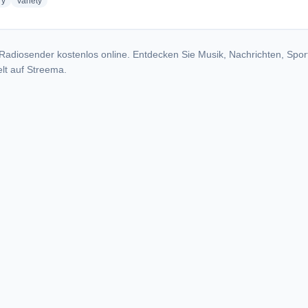
radio stations
radio stations
ry
Variety
Radiosender kostenlos online. Entdecken Sie Musik, Nachrichten, Spor
lt auf Streema.