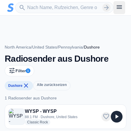
Zum Hauptinhalt springen
Sender suchen
menu
search
arrow_forward
North America
/
United States
/
Pennsylvania
/
Dushore
Radiosender aus Dushore
tune
Filter
1
close
Alle zurücksetzen
Dushore
1 Radiosender aus Dushore
1 Radiosender aus Dushore
WYSP - WYSP
favorite
play_arrow
88.1 FM · Dushore, United States
radio stations
Classic Rock