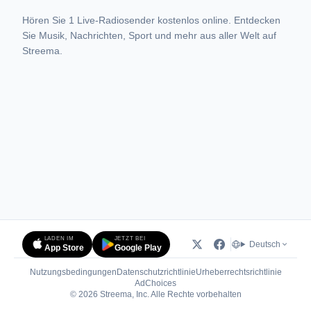
Hören Sie 1 Live-Radiosender kostenlos online. Entdecken
Sie Musik, Nachrichten, Sport und mehr aus aller Welt auf
Streema.
LADEN IM
JETZT BEI
Deutsch
App Store
Google Play
Nutzungsbedingungen
Datenschutzrichtlinie
Urheberrechtsrichtlinie
(öffnet in neuem Tab)
AdChoices
© 2026 Streema, Inc. Alle Rechte vorbehalten