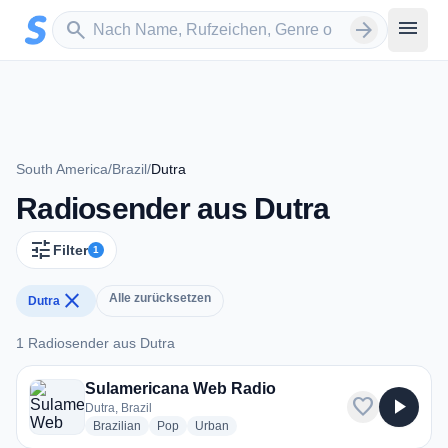
Zum Hauptinhalt springen
Sender suchen
menu
search
arrow_forward
South America
/
Brazil
/
Dutra
Radiosender aus Dutra
tune
Filter
1
close
Alle zurücksetzen
Dutra
1 Radiosender aus Dutra
1 Radiosender aus Dutra
Sulamericana Web Radio
favorite
play_arrow
Dutra, Brazil
radio stations
radio stations
radio stations
Brazilian
Pop
Urban