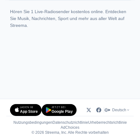
Hören Sie 1 Live-Radiosender kostenlos online. Entdecken
Sie Musik, Nachrichten, Sport und mehr aus aller Welt auf
Streema.
LADEN IM
JETZT BEI
Deutsch
App Store
Google Play
Nutzungsbedingungen
Datenschutzrichtlinie
Urheberrechtsrichtlinie
(öffnet in neuem Tab)
AdChoices
© 2026 Streema, Inc. Alle Rechte vorbehalten