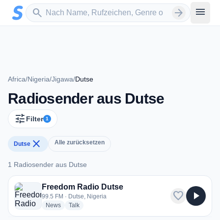
Zum Hauptinhalt springen
Sender suchen
menu
search
arrow_forward
Africa
/
Nigeria
/
Jigawa
/
Dutse
Radiosender aus Dutse
tune
Filter
1
close
Alle zurücksetzen
Dutse
1 Radiosender aus Dutse
1 Radiosender aus Dutse
Freedom Radio Dutse
favorite
play_arrow
99.5 FM · Dutse, Nigeria
radio stations
radio stations
News
Talk