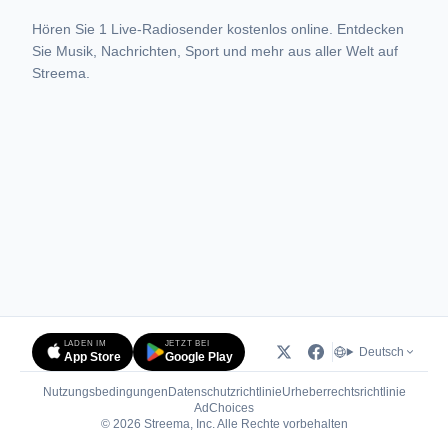
Hören Sie 1 Live-Radiosender kostenlos online. Entdecken
Sie Musik, Nachrichten, Sport und mehr aus aller Welt auf
Streema.
LADEN IM
JETZT BEI
Deutsch
App Store
Google Play
Nutzungsbedingungen
Datenschutzrichtlinie
Urheberrechtsrichtlinie
(öffnet in neuem Tab)
AdChoices
© 2026 Streema, Inc. Alle Rechte vorbehalten