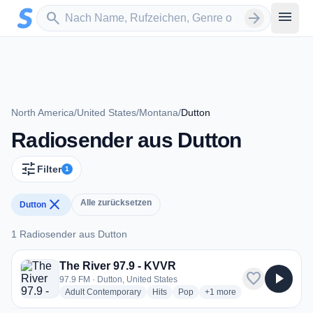
Zum Hauptinhalt springen
Sender suchen
menu
search
arrow_forward
North America
/
United States
/
Montana
/
Dutton
Radiosender aus Dutton
tune
Filter
1
close
Alle zurücksetzen
Dutton
1 Radiosender aus Dutton
1 Radiosender aus Dutton
The River 97.9 - KVVR
favorite
play_arrow
97.9 FM · Dutton, United States
radio stations
radio stations
radio stations
more genres for The Rive
Adult Contemporary
Hits
Pop
+1
more