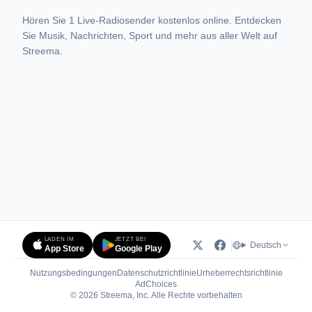
Hören Sie 1 Live-Radiosender kostenlos online. Entdecken
Sie Musik, Nachrichten, Sport und mehr aus aller Welt auf
Streema.
LADEN IM
JETZT BEI
Deutsch
App Store
Google Play
Nutzungsbedingungen
Datenschutzrichtlinie
Urheberrechtsrichtlinie
(öffnet in neuem Tab)
AdChoices
© 2026 Streema, Inc. Alle Rechte vorbehalten