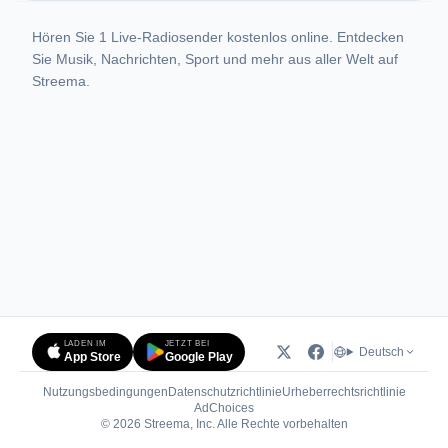
Hören Sie 1 Live-Radiosender kostenlos online. Entdecken
Sie Musik, Nachrichten, Sport und mehr aus aller Welt auf
Streema.
LADEN IM
JETZT BEI
Deutsch
App Store
Google Play
Nutzungsbedingungen
Datenschutzrichtlinie
Urheberrechtsrichtlinie
(öffnet in neuem Tab)
AdChoices
© 2026 Streema, Inc. Alle Rechte vorbehalten