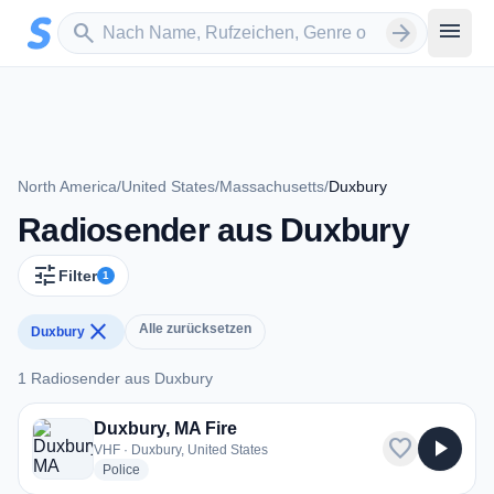
Zum Hauptinhalt springen
Sender suchen
menu
search
arrow_forward
North America
/
United States
/
Massachusetts
/
Duxbury
Radiosender aus Duxbury
tune
Filter
1
close
Alle zurücksetzen
Duxbury
1 Radiosender aus Duxbury
1 Radiosender aus Duxbury
Duxbury, MA Fire
favorite
play_arrow
VHF · Duxbury, United States
radio stations
Police