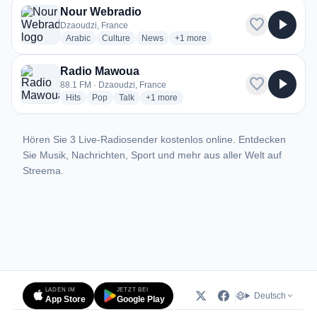
Nour Webradio
favorite
play_arrow
Dzaoudzi, France
radio stations
radio stations
radio stations
more genres for Nour Webradio
Arabic
Culture
News
+1
more
Radio Mawoua
favorite
play_arrow
88.1 FM · Dzaoudzi, France
radio stations
radio stations
radio stations
more genres for Radio Mawoua
Hits
Pop
Talk
+1
more
Hören Sie 3 Live-Radiosender kostenlos online. Entdecken
Sie Musik, Nachrichten, Sport und mehr aus aller Welt auf
Streema.
LADEN IM
JETZT BEI
Deutsch
App Store
Google Play