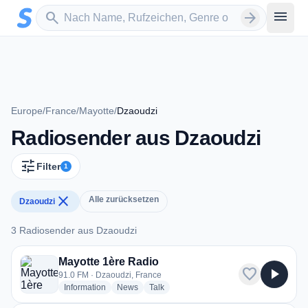
Zum Hauptinhalt springen
Sender suchen
menu
search
arrow_forward
Europe
/
France
/
Mayotte
/
Dzaoudzi
Radiosender aus Dzaoudzi
tune
Filter
1
close
Alle zurücksetzen
Dzaoudzi
3 Radiosender aus Dzaoudzi
3 Radiosender aus Dzaoudzi
Mayotte 1ère Radio
favorite
play_arrow
91.0 FM · Dzaoudzi, France
radio stations
radio stations
radio stations
Information
News
Talk