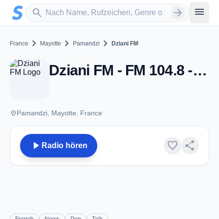
Zum Hauptinhalt springen
Sender suchen
menu
search
arrow_forward
chevron_right
chevron_right
chevron_right
France
Mayotte
Pamandzi
Dziani FM
Dziani FM - FM 104.8 - Pamandzi
place
Pamandzi, Mayotte, France
play_arrow
favorite
share
Radio hören