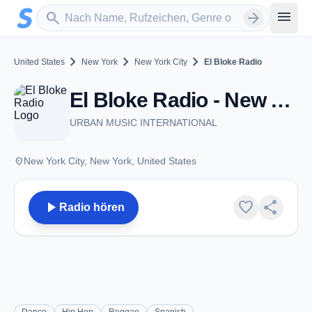
Zum Hauptinhalt springen
Sender suchen
menu
search
arrow_forward
chevron_right
chevron_right
chevron_right
United States
New York
New York City
El Bloke Radio
El Bloke Radio - New York City, NY
URBAN MUSIC INTERNATIONAL
place
New York City, New York, United States
play_arrow
favorite
share
Radio hören