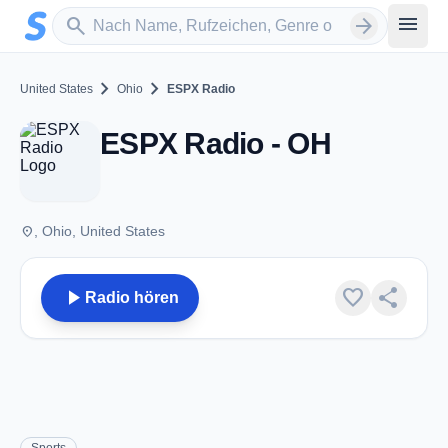
Zum Hauptinhalt springen
Sender suchen
menu
search
arrow_forward
chevron_right
chevron_right
United States
Ohio
ESPX Radio
ESPX Radio - OH
place
, Ohio, United States
play_arrow
favorite
share
Radio hören