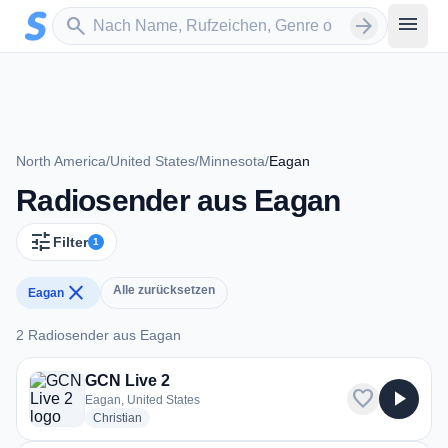
Zum Hauptinhalt springen
Sender suchen
menu
search
arrow_forward
North America
/
United States
/
Minnesota
/
Eagan
Radiosender aus Eagan
tune
Filter
1
close
Alle zurücksetzen
Eagan
2 Radiosender aus Eagan
2 Radiosender aus Eagan
GCN Live 2
favorite
play_arrow
Eagan, United States
radio stations
Christian