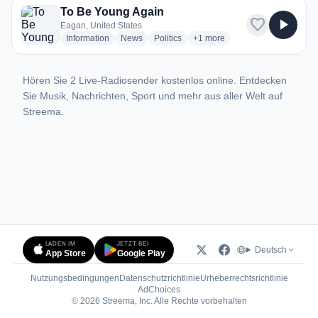
To Be Young Again
favorite
play_arrow
Eagan, United States
radio stations
radio stations
radio stations
more genres for To Be Young 
Information
News
Politics
+1
more
Hören Sie 2 Live-Radiosender kostenlos online. Entdecken
Sie Musik, Nachrichten, Sport und mehr aus aller Welt auf
Streema.
LADEN IM
JETZT BEI
Deutsch
App Store
Google Play
Nutzungsbedingungen
Datenschutzrichtlinie
Urheberrechtsrichtlinie
(öffnet in neuem Tab)
AdChoices
© 2026 Streema, Inc. Alle Rechte vorbehalten