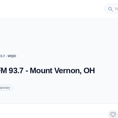
Sender
search
93.7 - WQIO
FM 93.7 - Mount Vernon, OH
mporary
favorite