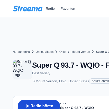
Zum Hauptinhalt springen
Radio
Favoriten
chevron_right
chevron_right
chevron_right
chevron_right
Nordamerika
United States
Ohio
Mount Vernon
Super Q 
Super Q 93.7 - WQIO - 
Best Variety
place
Mount Vernon, Ohio, United States
Adult Conte
LIVE
play_arrow
Radio hören
Super Q 93.7 - WQIO