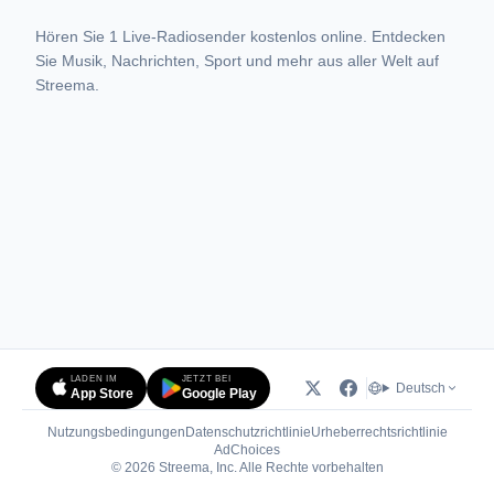
Hören Sie 1 Live-Radiosender kostenlos online. Entdecken
Sie Musik, Nachrichten, Sport und mehr aus aller Welt auf
Streema.
LADEN IM
JETZT BEI
Deutsch
App Store
Google Play
Nutzungsbedingungen
Datenschutzrichtlinie
Urheberrechtsrichtlinie
(öffnet in neuem Tab)
AdChoices
© 2026 Streema, Inc. Alle Rechte vorbehalten