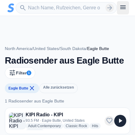
Zum Hauptinhalt springen
Sender suchen
menu
search
arrow_forward
North America
/
United States
/
South Dakota
/
Eagle Butte
Radiosender aus Eagle Butte
tune
Filter
1
close
Alle zurücksetzen
Eagle Butte
1 Radiosender aus Eagle Butte
1 Radiosender aus Eagle Butte
KIPI Radio - KIPI
favorite
play_arrow
93.5 FM · Eagle Butte, United States
radio stations
radio stations
radio stations
Adult Contemporary
Classic Rock
Hits
more genres for KIPI Radio - KIPI
+2
more