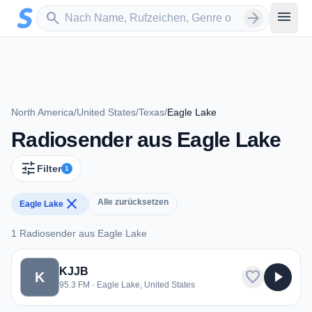
Zum Hauptinhalt springen
Sender suchen
menu
search
arrow_forward
North America
/
United States
/
Texas
/
Eagle Lake
Radiosender aus Eagle Lake
tune
Filter
1
close
Alle zurücksetzen
Eagle Lake
1 Radiosender aus Eagle Lake
1 Radiosender aus Eagle Lake
KJJB
favorite
play_arrow
K
95.3 FM · Eagle Lake, United States