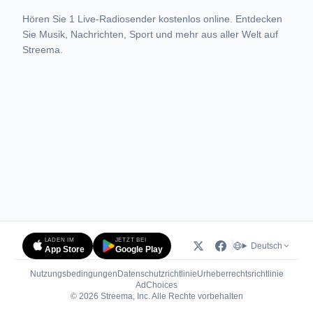
Hören Sie 1 Live-Radiosender kostenlos online. Entdecken
Sie Musik, Nachrichten, Sport und mehr aus aller Welt auf
Streema.
LADEN IM
JETZT BEI
Deutsch
App Store
Google Play
Nutzungsbedingungen
Datenschutzrichtlinie
Urheberrechtsrichtlinie
(öffnet in neuem Tab)
AdChoices
© 2026 Streema, Inc. Alle Rechte vorbehalten