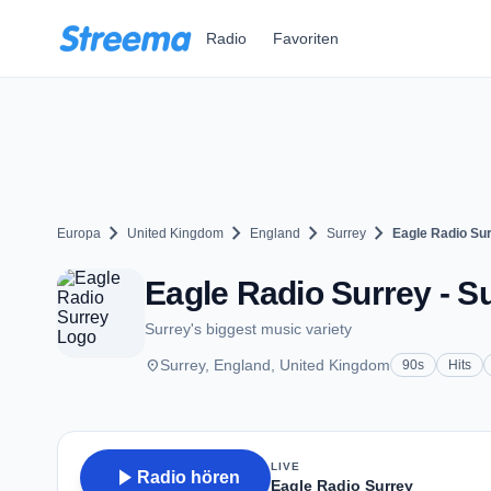
Zum Hauptinhalt springen
Radio
Favoriten
chevron_right
chevron_right
chevron_right
chevron_right
Europa
United Kingdom
England
Surrey
Eagle Radio Su
Eagle Radio Surrey - S
Surrey's biggest music variety
place
Surrey, England, United Kingdom
90s
Hits
LIVE
play_arrow
Radio hören
Eagle Radio Surrey