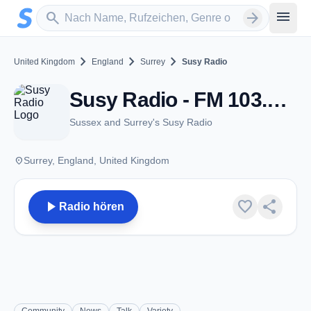
Zum Hauptinhalt springen
Sender suchen
menu
search
arrow_forward
chevron_right
chevron_right
chevron_right
United Kingdom
England
Surrey
Susy Radio
Susy Radio - FM 103.4 - Surrey
Sussex and Surrey's Susy Radio
place
Surrey, England, United Kingdom
play_arrow
favorite
share
Radio hören