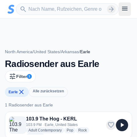
Zum Hauptinhalt springen
Sender suchen
menu
search
arrow_forward
North America
/
United States
/
Arkansas
/
Earle
Radiosender aus Earle
tune
Filter
1
close
Alle zurücksetzen
Earle
1 Radiosender aus Earle
1 Radiosender aus Earle
103.9 The Hog - KERL
favorite
play_arrow
103.9 FM · Earle, United States
radio stations
radio stations
radio stations
Adult Contemporary
Pop
Rock
more genres for 103.9 The Hog - KERL
+1
more