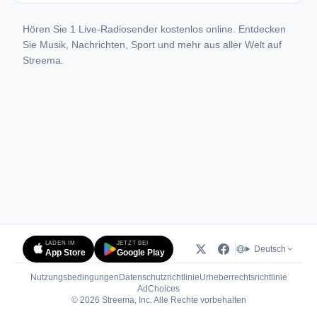
Hören Sie 1 Live-Radiosender kostenlos online. Entdecken
Sie Musik, Nachrichten, Sport und mehr aus aller Welt auf
Streema.
LADEN IM
JETZT BEI
Deutsch
App Store
Google Play
Nutzungsbedingungen
Datenschutzrichtlinie
Urheberrechtsrichtlinie
(öffnet in neuem Tab)
AdChoices
© 2026 Streema, Inc. Alle Rechte vorbehalten