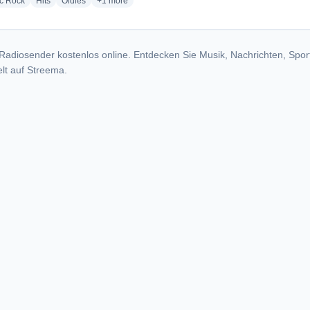
radio stations
radio stations
radio stations
more genres for Sam FM 105.5 & 95.3 - WKTR
ic Rock
Hits
Oldies
+1
more
Radiosender kostenlos online. Entdecken Sie Musik, Nachrichten, Spor
lt auf Streema.