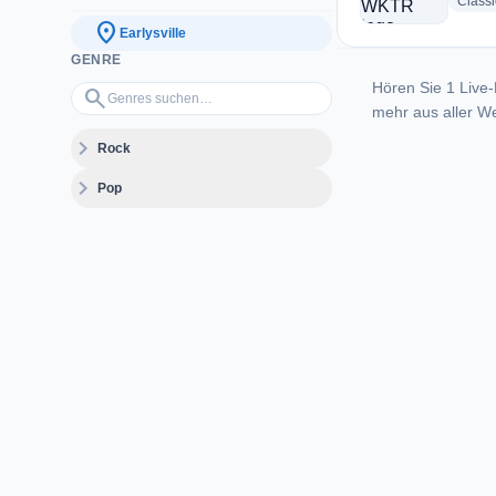
Class
location_on
Earlysville
GENRE
Hören Sie 1 Live-
Genres suchen…
search
mehr aus aller We
expand_more
Rock
expand_more
Pop