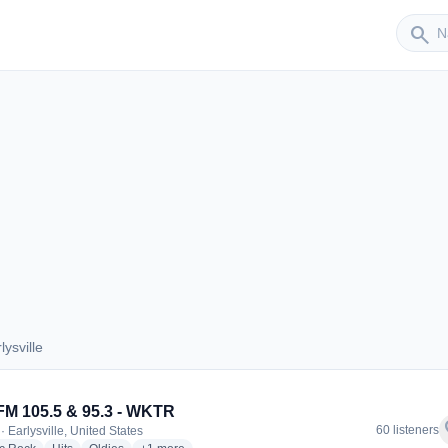
Sender
search
ysville
arlysville
M 105.5 & 95.3 - WKTR
f
60 listeners
 Earlysville, United States