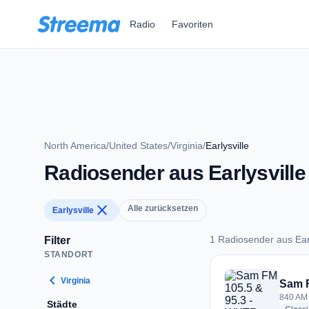
Zum Hauptinhalt springen
Radio
Favoriten
North America
/
United States
/
Virginia
/
Earlysville
Radiosender aus Earlysville
close
Alle zurücksetzen
Earlysville
1 Radiosender aus Earl
Filter
STANDORT
1 Radiosender aus E
chevron_left
Virginia
Sam F
840 AM ·
Städte