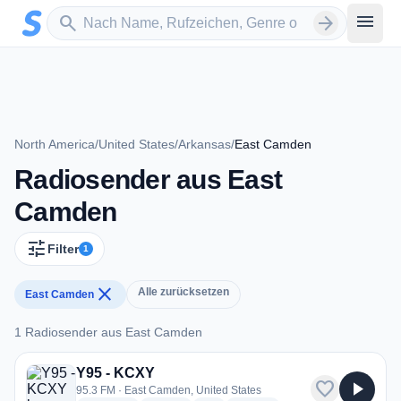
Zum Hauptinhalt springen
Sender suchen
menu
search
arrow_forward
North America
/
United States
/
Arkansas
/
East Camden
Radiosender aus East
Camden
tune
Filter
1
close
Alle zurücksetzen
East Camden
1 Radiosender aus East Camden
1 Radiosender aus East Camden
Y95 - KCXY
favorite
play_arrow
95.3 FM · East Camden, United States