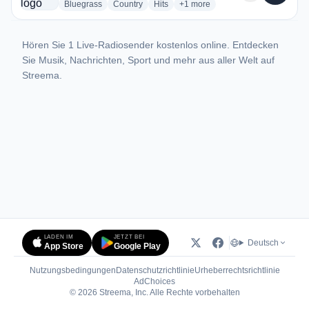
radio stations
radio stations
radio stations
more genres for Y95 - KCXY
Bluegrass
Country
Hits
+1
more
Hören Sie 1 Live-Radiosender kostenlos online. Entdecken
Sie Musik, Nachrichten, Sport und mehr aus aller Welt auf
Streema.
LADEN IM
JETZT BEI
Deutsch
App Store
Google Play
Nutzungsbedingungen
Datenschutzrichtlinie
Urheberrechtsrichtlinie
(öffnet in neuem Tab)
AdChoices
© 2026 Streema, Inc. Alle Rechte vorbehalten