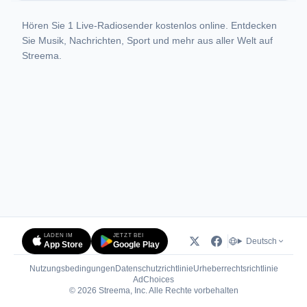
Hören Sie 1 Live-Radiosender kostenlos online. Entdecken
Sie Musik, Nachrichten, Sport und mehr aus aller Welt auf
Streema.
LADEN IM
JETZT BEI
Deutsch
App Store
Google Play
Nutzungsbedingungen
Datenschutzrichtlinie
Urheberrechtsrichtlinie
(öffnet in neuem Tab)
AdChoices
© 2026 Streema, Inc. Alle Rechte vorbehalten