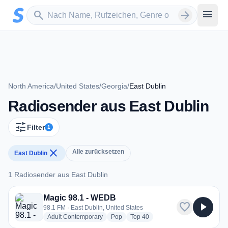
Zum Hauptinhalt springen
Sender suchen
menu
search
arrow_forward
North America
/
United States
/
Georgia
/
East Dublin
Radiosender aus East Dublin
tune
Filter
1
close
Alle zurücksetzen
East Dublin
1 Radiosender aus East Dublin
1 Radiosender aus East Dublin
Magic 98.1 - WEDB
favorite
play_arrow
98.1 FM · East Dublin, United States
radio stations
radio stations
radio stations
Adult Contemporary
Pop
Top 40