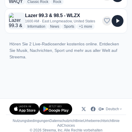
radio stations
radio stations
Classic Rock
Rock
Lazer 99.3 & 98.5 - WLZX
favorite
play_arrow
1600 AM · East Longmeadow, United States
radio stations
radio stations
radio stations
more genres for Lazer 99.3 & 
Information
News
Sports
+1
more
Hören Sie 2 Live-Radiosender kostenlos online. Entdecken
Sie Musik, Nachrichten, Sport und mehr aus aller Welt auf
Streema.
LADEN IM
JETZT BEI
Deutsch
App Store
Google Play
Nutzungsbedingungen
Datenschutzrichtlinie
Urheberrechtsrichtlinie
(öffnet in neuem Tab)
AdChoices
© 2026 Streema, Inc. Alle Rechte vorbehalten