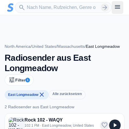
Zum Hauptinhalt springen
Sender suchen
menu
search
arrow_forward
North America
/
United States
/
Massachusetts
/
East Longmeadow
Radiosender aus East
Longmeadow
tune
Filter
1
close
Alle zurücksetzen
East Longmeadow
2 Radiosender aus East Longmeadow
2 Radiosender aus East Longmeadow
Rock 102 - WAQY
favorite
play_arrow
102.1 FM · East Longmeadow, United States