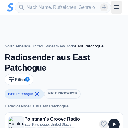
Zum Hauptinhalt springen
Sender suchen
menu
search
arrow_forward
North America
/
United States
/
New York
/
East Patchogue
Radiosender aus East
Patchogue
tune
Filter
1
close
Alle zurücksetzen
East Patchogue
1 Radiosender aus East Patchogue
1 Radiosender aus East Patchogue
Pointman's Groove Radio
favorite
play_arrow
East Patchogue, United States