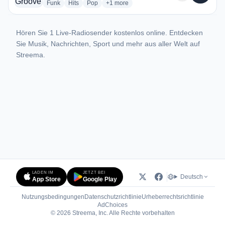
radio stations
radio stations
radio stations
more genres for Pointman's Groove Radi
Funk
Hits
Pop
+1
more
Hören Sie 1 Live-Radiosender kostenlos online. Entdecken
Sie Musik, Nachrichten, Sport und mehr aus aller Welt auf
Streema.
LADEN IM
JETZT BEI
Deutsch
App Store
Google Play
Nutzungsbedingungen
Datenschutzrichtlinie
Urheberrechtsrichtlinie
(öffnet in neuem Tab)
AdChoices
© 2026 Streema, Inc. Alle Rechte vorbehalten