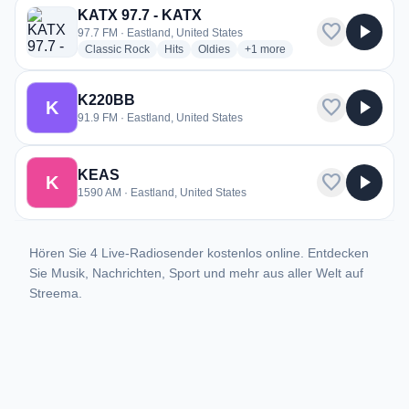
KATX 97.7 - KATX
favorite
play_arrow
97.7 FM · Eastland, United States
radio stations
radio stations
radio stations
more genres for KATX 97.7 - 
Classic Rock
Hits
Oldies
+1
more
K220BB
favorite
play_arrow
K
91.9 FM · Eastland, United States
KEAS
favorite
play_arrow
K
1590 AM · Eastland, United States
Hören Sie 4 Live-Radiosender kostenlos online. Entdecken
Sie Musik, Nachrichten, Sport und mehr aus aller Welt auf
Streema.