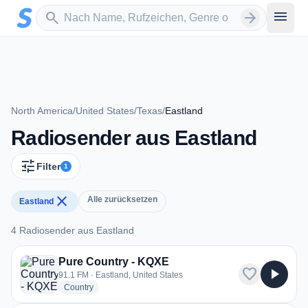
Zum Hauptinhalt springen
Sender suchen
menu
search
arrow_forward
North America
/
United States
/
Texas
/
Eastland
Radiosender aus Eastland
tune
Filter
1
close
Alle zurücksetzen
Eastland
4 Radiosender aus Eastland
4 Radiosender aus Eastland
Pure Country - KQXE
favorite
play_arrow
91.1 FM · Eastland, United States
radio stations
Country