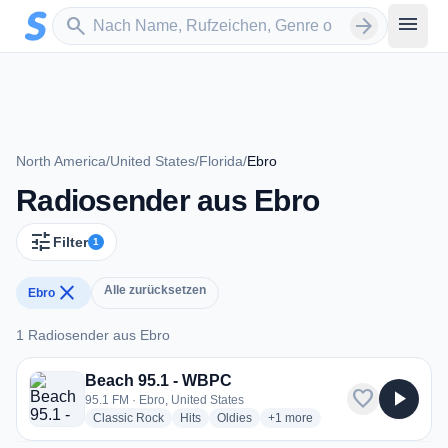
Zum Hauptinhalt springen
Sender suchen
menu
search
arrow_forward
North America
/
United States
/
Florida
/
Ebro
Radiosender aus Ebro
tune
Filter
1
close
Alle zurücksetzen
Ebro
1 Radiosender aus Ebro
1 Radiosender aus Ebro
Beach 95.1 - WBPC
favorite
play_arrow
95.1 FM · Ebro, United States
radio stations
radio stations
radio stations
more genres for Beach 95.1 
Classic Rock
Hits
Oldies
+1
more