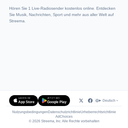
Hören Sie 1 Live-Radiosender kostenlos online. Entdecken
Sie Musik, Nachrichten, Sport und mehr aus aller Welt auf
Streema.
LADEN IM
JETZT BEI
Deutsch
App Store
Google Play
Nutzungsbedingungen
Datenschutzrichtlinie
Urheberrechtsrichtlinie
(öffnet in neuem Tab)
AdChoices
© 2026 Streema, Inc. Alle Rechte vorbehalten