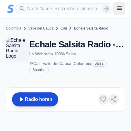
Zum Hauptinhalt springen
Sender suchen
menu
search
arrow_forward
chevron_right
chevron_right
chevron_right
Colombia
Valle del Cauca
Cali
Echale Salsita Radio
Echale Salsita Radio - Cali
La Webradio 100% Salsa
place
Cali, Valle del Cauca, Colombia
Salsa
Spanish
play_arrow
favorite
share
Radio hören