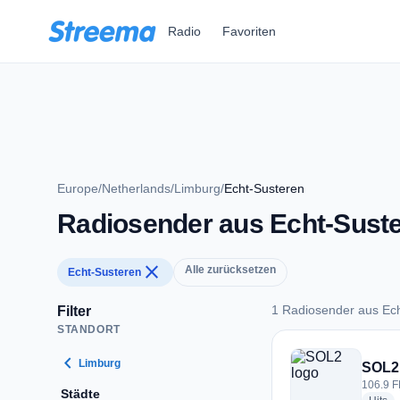
Zum Hauptinhalt springen
Radio
Favoriten
Europe
/
Netherlands
/
Limburg
/
Echt-Susteren
Radiosender aus Echt-Sust
close
Alle zurücksetzen
Echt-Susteren
1 Radiosender aus Ec
Filter
STANDORT
1 Radiosender aus 
chevron_left
Limburg
SOL2
106.9 F
Städte