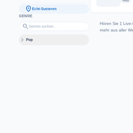
ra
Hits
location_on
Echt-Susteren
GENRE
Hören Sie 1 Live-
Genres suchen…
search
mehr aus aller We
expand_more
Pop