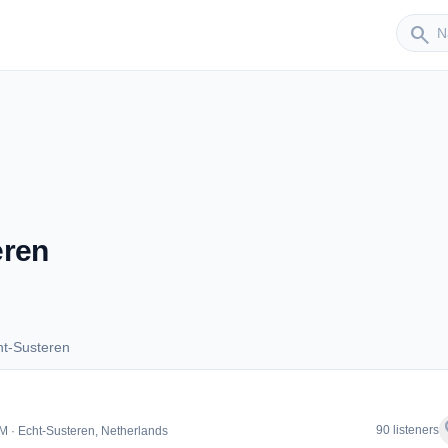
Sender
search
eren
ht-Susteren
Echt-Susteren
f
90 listeners
M · Echt-Susteren, Netherlands