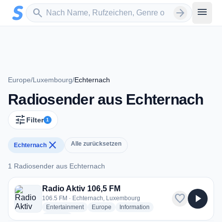
Zum Hauptinhalt springen
Sender suchen
menu
search
arrow_forward
Europe
/
Luxembourg
/
Echternach
Radiosender aus Echternach
tune
Filter
1
close
Alle zurücksetzen
Echternach
1 Radiosender aus Echternach
1 Radiosender aus Echternach
Radio Aktiv 106,5 FM
favorite
play_arrow
106.5 FM · Echternach, Luxembourg
radio stations
radio stations
radio stations
Entertainment
Europe
Information
more genres for Radio Aktiv 106,5 FM
+2
more