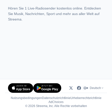
Hören Sie 1 Live-Radiosender kostenlos online. Entdecken
Sie Musik, Nachrichten, Sport und mehr aus aller Welt auf
Streema.
LADEN IM
JETZT BEI
Deutsch
App Store
Google Play
Nutzungsbedingungen
Datenschutzrichtlinie
Urheberrechtsrichtlinie
(öffnet in neuem Tab)
AdChoices
© 2026 Streema, Inc. Alle Rechte vorbehalten