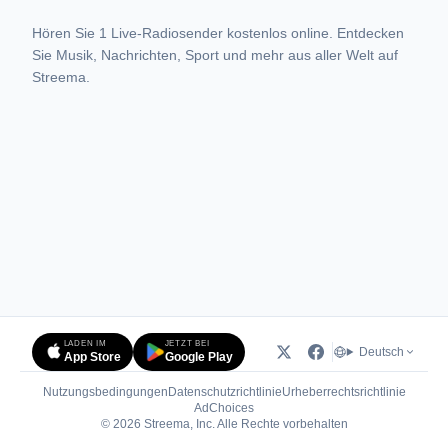
Hören Sie 1 Live-Radiosender kostenlos online. Entdecken
Sie Musik, Nachrichten, Sport und mehr aus aller Welt auf
Streema.
LADEN IM
JETZT BEI
Deutsch
App Store
Google Play
Nutzungsbedingungen
Datenschutzrichtlinie
Urheberrechtsrichtlinie
(öffnet in neuem Tab)
AdChoices
© 2026 Streema, Inc. Alle Rechte vorbehalten