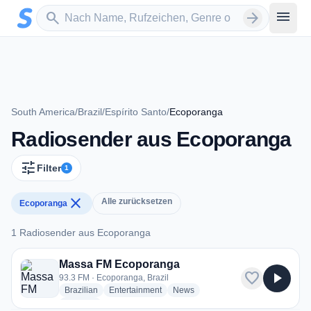
Zum Hauptinhalt springen
Sender suchen
menu
search
arrow_forward
South America
/
Brazil
/
Espírito Santo
/
Ecoporanga
Radiosender aus Ecoporanga
tune
Filter
1
close
Alle zurücksetzen
Ecoporanga
1 Radiosender aus Ecoporanga
1 Radiosender aus Ecoporanga
Massa FM Ecoporanga
favorite
play_arrow
93.3 FM · Ecoporanga, Brazil
radio stations
radio stations
radio stations
Brazilian
Entertainment
News
more genres for Massa FM Ecoporanga
+1
more